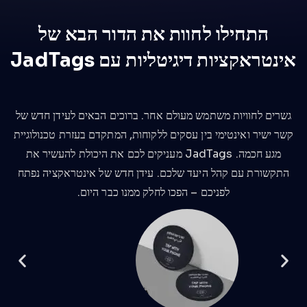
התחילו לחוות את הדור הבא של
אינטראקציות דיגיטליות עם JadTags
גשרים לחוויות משתמש מעולם אחר. ברוכים הבאים לעידן חדש של
קשר ישיר ואינטימי בין עסקים ללקוחות, המתקדם בעזרת טכנולוגיית
מגע חכמה. JadTags מעניקים לכם את היכולת להעשיר את
התקשורת עם קהל היעד שלכם. עידן חדש של אינטראקציה נפתח
לפניכם – הפכו לחלק ממנו כבר היום.