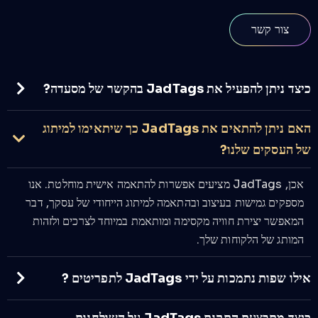
צור קשר
כיצד ניתן להפעיל את JadTags בהקשר של מסעדה?
האם ניתן להתאים את JadTags כך שיתאימו למיתוג
של העסקים שלנו?
אכן, JadTags מציעים אפשרות להתאמה אישית מוחלטת. אנו
מספקים גמישות בעיצוב ובהתאמה למיתוג הייחודי של עסקך, דבר
המאפשר יצירת חוויה מקסימה ומותאמת במיוחד לצרכים ולזהות
המותג של הלקוחות שלך.
אילו שפות נתמכות על ידי JadTags לתפריטים ?