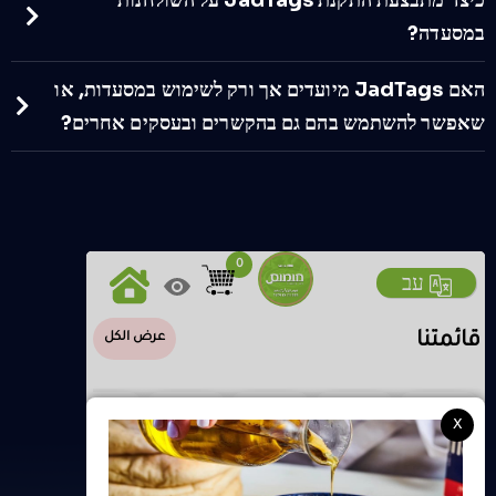
כיצד מתבצעת התקנת JadTags על השולחנות
במסעדה?
האם JadTags מיועדים אך ורק לשימוש במסעדות, או
שאפשר להשתמש בהם גם בהקשרים ובעסקים אחרים?