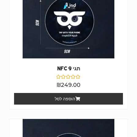
תגי NFC 9
דורג
₪
249.00
0
מתוך
5
הוספה לסל