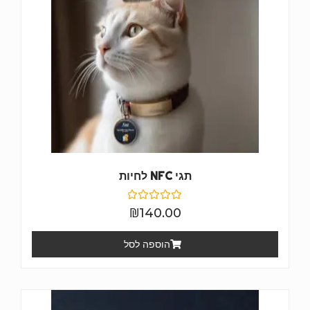
תגי NFC לחיות
דורג
₪
140.00
0
מתוך
5
הוספה לסל