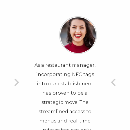
manager,
As a restaurant manager,
NFC tags
incorporating NFC tags
ishment
into our establishment
 be a
has proven to be a
e. The
strategic move. The
cess to
streamlined access to
l-time
menus and real-time