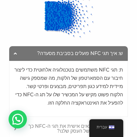
ש: איך תגי NFC פועלים בסביבת מסעדה?
ת: תגי NFC משתמשים בטכנולוגיה אלחוטית כדי ליצור
חיבור עם הסמארטפון של הלקוח, מה שמספק גישה
מיידית למידע כגון תפריטים, מבצעים ופרטי קשר.
הלקוח פשוט מקיש על המכשיר שלו על תג ה-NFC כדי
להפעיל את האינטראקציה החלקה הזו.
ש: האם ניתן להתאים אישית את תגי ה-NFC כך
עִבְרִית
שיתאימו למיתוג של העסק שלנו?