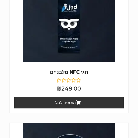
תגי NFC מלבניים
דורג
₪
249.00
0
מתוך
5
הוספה לסל