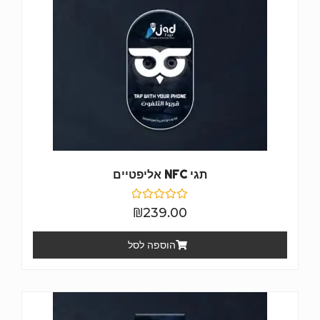
תגי NFC אליפטיים
דורג
₪
239.00
0
מתוך
5
הוספה לסל