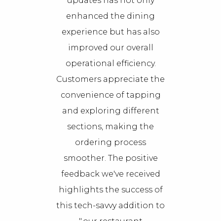
t only
updates has not only
dining
enhanced the dining
has also
experience but has also
verall
improved our overall
ciency.
operational efficiency.
ciate the
Customers appreciate the
 tapping
convenience of tapping
ifferent
and exploring different
ng the
sections, making the
cess
ordering process
ositive
smoother. The positive
received
feedback we've received
uccess of
highlights the success of
ddition to
this tech-savvy addition to