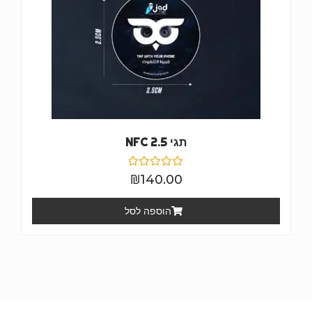
תגי NFC 2.5
דורג
₪
140.00
0
מתוך
5
הוספה לסל