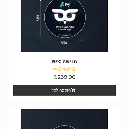
תגי NFC 7.5
דורג
₪
239.00
0
מתוך
5
הוספה לסל