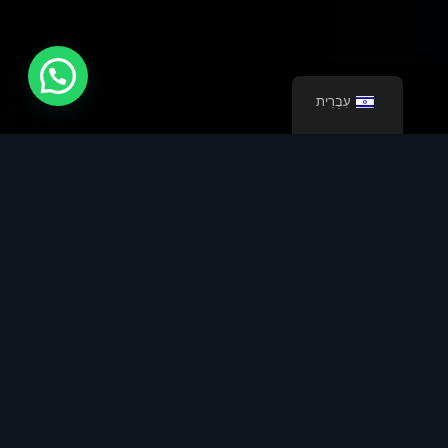
עִבְרִית