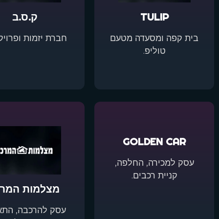
TULIP
ק.ס.ב
בית קפה ומסעדה מטעם
חברת יזמות ופרויק
טוליפ.
GOLDEN CAR
עסק למכירה, החלפה,
קניית רכבים.
מצלמות המרכ
עסק להרכבה, התא