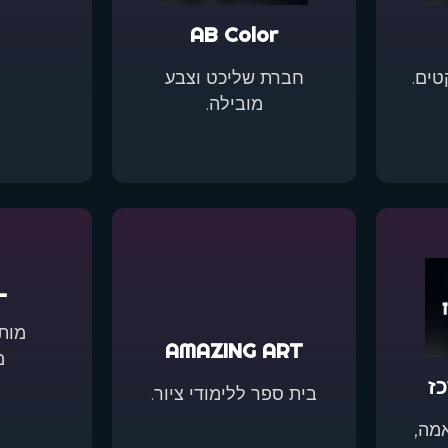
ה
AB Color
טים.
חברת שליכט וצבע
מובילה.
L
מות
AMAZING ART
מ
ז
בית ספר ללימודי ציור.
מה,