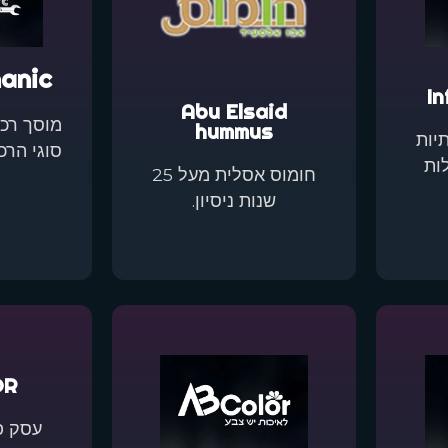
anic
In
Abu Elsaid
מוסך רכ
hummus
יות
סוגי הרכ
ות
חומוס אסלית מעל 25
שנות ניסיון.
OR
עסק פ