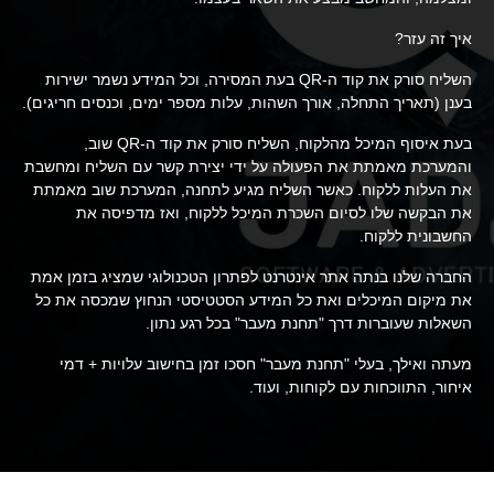
איך זה עזר?
השליח סורק את קוד ה-QR בעת המסירה, וכל המידע נשמר ישירות
בענן (תאריך התחלה, אורך השהות, עלות מספר ימים, וכנסים חריגים).
בעת איסוף המיכל מהלקוח, השליח סורק את קוד ה-QR שוב,
והמערכת מאמתת את הפעולה על ידי יצירת קשר עם השליח ומחשבת
את העלות ללקוח. כאשר השליח מגיע לתחנה, המערכת שוב מאמתת
את הבקשה שלו לסיום השכרת המיכל ללקוח, ואז מדפיסה את
החשבונית ללקוח.
החברה שלנו בנתה אתר אינטרנט לפתרון הטכנולוגי שמציג בזמן אמת
את מיקום המיכלים ואת כל המידע הסטטיסטי הנחוץ שמכסה את כל
השאלות שעוברות דרך "תחנת מעבר" בכל רגע נתון.
מעתה ואילך, בעלי "תחנת מעבר" חסכו זמן בחישוב עלויות + דמי
איחור, התווכחות עם לקוחות, ועוד.