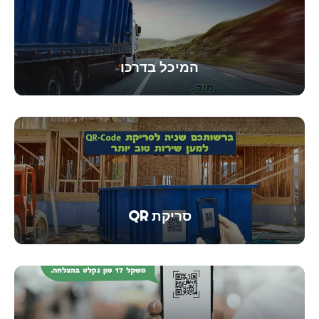
המיכל בדרכו
סריקת QR