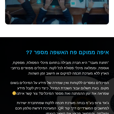
איפה ממוקם פח האשפה מספר 7?
“תחנת מעבר” היא חברה מובילה בתחום מיכלי הפסולת, מספקת,
אוספת, וממלאה מיכלי פסולת לכל לקוח. המיכלים מפוזרים ברחבי
הארץ ללא מערכת חכמה למיקום או חישוב זמן השהות.
המיכלים נמסרים ללקוחות ואין שמירה של מידע על המיכלים בשום
מקום. בעת תשלום עבור השכרת המיכל, כיצד ניתן לקבל מידע
שמראה את זמן ההמתנה ואת מספר המיכלים? צור קשר איתנו
ג'אד גרופ בע"מ בנתה מערכת חכמה ללקוח שמתחברת ישירות
למחשבים המשרדיים דרך קוד QR. המערכת דורשת טלפון חכם
ומצלמה, והמחשב מבצע את השאר בעצמו.